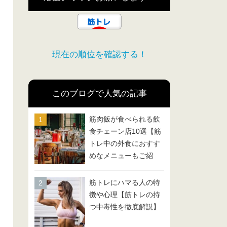
現在の順位を確認する！
このブログで人気の記事
筋肉飯が食べられる飲
食チェーン店10選【筋
トレ中の外食におすす
めなメニューもご紹
介！】
筋トレにハマる人の特
徴や心理【筋トレの持
つ中毒性を徹底解説】