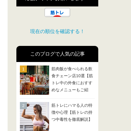
現在の順位を確認する！
このブログで人気の記事
筋肉飯が食べられる飲
食チェーン店10選【筋
トレ中の外食におすす
めなメニューもご紹
介！】
筋トレにハマる人の特
徴や心理【筋トレの持
つ中毒性を徹底解説】