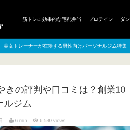
筋トレに効果的な宅配弁当
プロテイン
ダ
美女トレーナーが在籍する男性向けパーソナルジム特集
やきの評判や口コミは？創業10
ナルジム
日
6 min
6,580
views