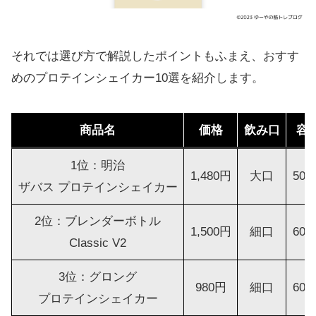
それでは選び方で解説したポイントもふまえ、おすす
めのプロテインシェイカー10選を紹介します。
商品名
価格
飲み口
容
1位：明治
1,480円
大口
500
ザバス プロテインシェイカー
2位：ブレンダーボトル
1,500円
細口
600
Classic V2
3位：グロング
980円
細口
600
プロテインシェイカー