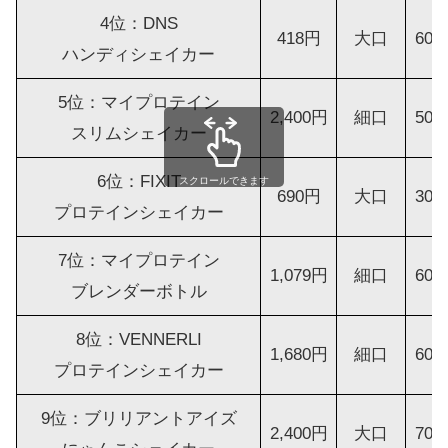
4位：DNS
418円
大口
600
ハンディシェイカー
5位：マイプロテイン
2,400円
細口
500
スリムシェイカー
6位：FIXIT
スクロールできます
690円
大口
300
プロテインシェイカー
7位：マイプロテイン
1,079円
細口
600
ブレンダーボトル
8位：VENNERLI
1,680円
細口
600
プロテインシェイカー
9位：ブリリアントアイズ
2,400円
大口
700