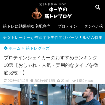
筋トレ社長YouTuber
筋トレに効果的な宅配弁当
プロテイン
ダンベル
美女トレーナーが在籍する男性向けパーソナルジム特集
ホーム
筋トレグッズ
プロテインシェイカーのおすすめランキング
10選【おしゃれ・人気・実用的なタイプを徹
底比較！】
2023年9月12日
2023年9月12日
22 min
1,539
views