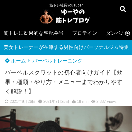
筋トレ社長YouTuber
筋トレに効果的な宅配弁当
プロテイン
ダンベル
美女トレーナーが在籍する男性向けパーソナルジム特集
ホーム
バーベルトレーニング
バーベルスクワットの初心者向けガイド【効
果・種類・やり方・メニューまでわかりやす
く解説！】
2021年9月26日
2021年7月25日
18 min
2,887
views