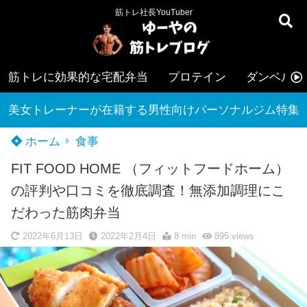
筋トレ社長YouTuber
筋トレに効果的な宅配弁当
プロテイン
ダンベル
美女トレーナーが在籍する男性向けパーソナルジム特集
ホーム
食事
FIT FOOD HOME （フィットフードホーム）
の評判や口コミを徹底調査！無添加調理にこ
だわった筋肉弁当
2022年6月13日
2022年2月4日
8 min
895
views